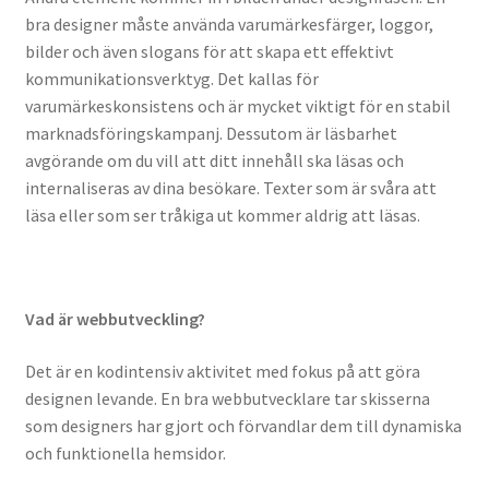
bra designer måste använda varumärkesfärger, loggor,
bilder och även slogans för att skapa ett effektivt
kommunikationsverktyg. Det kallas för
varumärkeskonsistens och är mycket viktigt för en stabil
marknadsföringskampanj. Dessutom är läsbarhet
avgörande om du vill att ditt innehåll ska läsas och
internaliseras av dina besökare. Texter som är svåra att
läsa eller som ser tråkiga ut kommer aldrig att läsas.
Vad är webbutveckling?
Det är en kodintensiv aktivitet med fokus på att göra
designen levande. En bra webbutvecklare tar skisserna
som designers har gjort och förvandlar dem till dynamiska
och funktionella hemsidor.