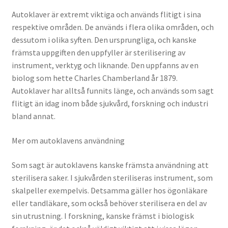
Autoklaver är extremt viktiga och används flitigt i sina
respektive områden. De används i flera olika områden, och
dessutom i olika syften. Den ursprungliga, och kanske
främsta uppgiften den uppfyller är sterilisering av
instrument, verktyg och liknande. Den uppfanns av en
biolog som hette Charles Chamberland år 1879.
Autoklaver har alltså funnits länge, och används som sagt
flitigt än idag inom både sjukvård, forskning och industri
bland annat.
Mer om autoklavens användning
Som sagt är autoklavens kanske främsta användning att
sterilisera saker. I sjukvården steriliseras instrument, som
skalpeller exempelvis. Detsamma gäller hos ögonläkare
eller tandläkare, som också behöver sterilisera en del av
sin utrustning. I forskning, kanske främst i biologisk