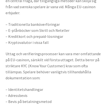
en central fråga, där tillgängliga metoder kan skilja sig
från vad svenska spelare är vana vid. Många EU-casinon
erbjuder:
– Traditionella banköverföringar
– E-plånböcker som Skrill och Neteller
– Kreditkort och prepaid-lösningar
– Kryptovalutor i vissa fall
Uttag och verifieringsprocesser kan vara mer omfattande
på EU-casinon, särskilt vid första uttaget. Detta beror på
striktare KYC (Know Your Customer) krav som ofta
tillämpas. Spelare behöver vanligtvis tillhandahålla
dokumentation som:
– Identitetshandlingar
– Adressbevis
– Bevis på betalningsmetod