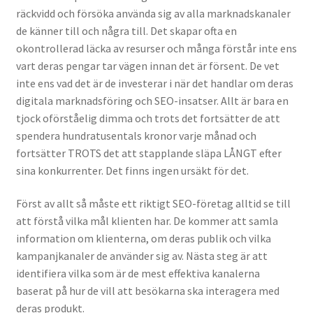
r
ä
ckvidd och fö
rs
öka anv
ä
nda sig av alla marknadskanaler
de k
ä
nner till och n
å
gra till. Det skapar ofta en
okontrollerad l
ä
cka av resurser och m
å
nga fö
rst
å
r inte ens
vart deras pengar tar v
ä
gen innan det
ä
r f
örsent. De vet
inte ens vad det
ä
r de investerar i n
ä
r det handlar om deras
digitala marknadsföring och SEO-insatser. Allt
ä
r bara en
tjock ofö
rst
å
elig dimma och trots det forts
ä
tter de att
spendera hundratusentals kronor varje m
å
nad och
forts
ä
tter TROTS det att stapplande sl
ä
pa L
Å
NGT efter
sina konkurrenter. Det finns ingen urs
äkt f
ö
r det.
F
örst av allt s
å m
å
ste ett riktigt SEO-företag alltid se till
att fö
rstå
vilka m
å
l klienten har. De kommer att samla
information om klienterna, om deras publik och vilka
kampanjkanaler de anv
änder sig av. Nästa steg ä
r att
identifiera vilka som
ä
r de mest effektiva kanalerna
baserat p
å
hur de vill att besökarna ska interagera med
deras produkt.