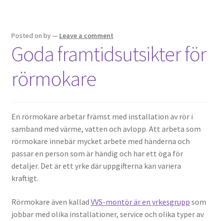
Posted on
by
—
Leave a comment
Goda framtidsutsikter för
rörmokare
En rörmokare arbetar främst med installation av rör i
samband med värme, vatten och avlopp. Att arbeta som
rörmokare innebär mycket arbete med händerna och
passar en person som är händig och har ett öga för
detaljer. Det är ett yrke där uppgifterna kan variera
kraftigt.
Rörmokare även kallad
VVS-montör är en yrkesgrupp
som
jobbar med olika installationer, service och olika typer av