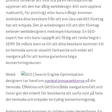
upplever att den har dålig webbdesign. Allt som upplevs
inaktuellt, för plottrigt eller bara tråkigt kommer
avskräcka dina besökare från att ens läsa vad ditt företag
har att erbjuda. Det är anledningen till att ditt företag
behöver webbdesigners med expertkunskap. En SEO-
expert har inte bara i uppgift att få dig att ranka högre i
SERP. De måste även se till att dina besökare kommer till
en hemsida som är visuellt fantastisk och enkel att
navigera på för att kunna garantera höga
konverteringskurser.
Webb
designers tar hand om
navigationsaspekterna
på din
hemsida. Effektiva och lättförstådda navigationsfält och
listor gör det enkelt för besökarna att surfa runt på hela
din hemsida och erbjuder en tydlig konverteringsväg.
Andra element kommer in i bilden under designfasen. En