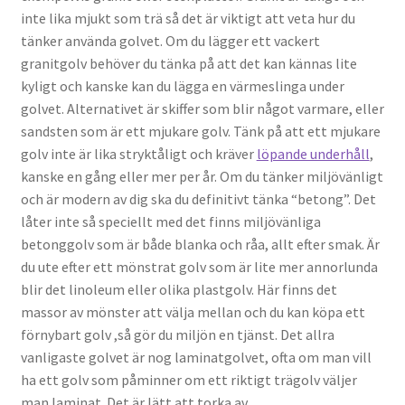
inte lika mjukt som trä så det är viktigt att veta hur du
tänker använda golvet. Om du lägger ett vackert
granitgolv behöver du tänka på att det kan kännas lite
kyligt och kanske kan du lägga en värmeslinga under
golvet. Alternativet är skiffer som blir något varmare, eller
sandsten som är ett mjukare golv. Tänk på att ett mjukare
golv inte är lika stryktåligt och kräver
löpande underhåll
,
kanske en gång eller mer per år.
Om du tänker miljövänligt
och är modern av dig ska du definitivt tänka “betong”. Det
låter inte så speciellt med det finns miljövänliga
betonggolv som är både blanka och råa, allt efter smak. Är
du ute efter ett mönstrat golv som är lite mer annorlunda
blir det linoleum eller olika plastgolv. Här finns det
massor av mönster att välja mellan och du kan köpa ett
förnybart golv ,så gör du miljön en tjänst. Det allra
vanligaste golvet är nog laminatgolvet, ofta om man vill
ha ett golv som påminner om ett riktigt trägolv väljer
man laminat. Det är lätt att torka av.