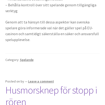
– Behålla kontroll över sitt spelande genom tillgängliga
verktyg
Genom att ta hänsyn till dessa aspekter kan svenska
spelare göra informerade val när det gäller spel på EU-
casinon och samtidigt säkerställa en säker och ansvarsfull
spelupplevelse.
Category:
Spelande
Posted on
by
—
Leave a comment
Husmorsknep för stopp i
rören