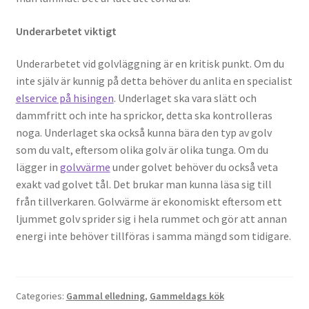
Underarbetet viktigt
Underarbetet vid golvläggning är en kritisk punkt. Om du
inte själv är kunnig på detta behöver du anlita en specialist
elservice på hisingen
. Underlaget ska vara slätt och
dammfritt och inte ha sprickor, detta ska kontrolleras
noga. Underlaget ska också kunna bära den typ av golv
som du valt, eftersom olika golv är olika tunga. Om du
lägger in
golvvärme
under golvet behöver du också veta
exakt vad golvet tål. Det brukar man kunna läsa sig till
från tillverkaren. Golvvärme är ekonomiskt eftersom ett
ljummet golv sprider sig i hela rummet och gör att annan
energi inte behöver tillföras i samma mängd som tidigare.
Categories:
Gammal elledning
,
Gammeldags kök