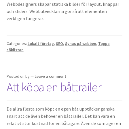
Webbdesigners skapar statiska bilder för layout, knappar
och sliders. Webbutvecklarna gör så att elementen
verkligen fungerar.
Categories:
Lokalt företag
,
SEO
,
Synas på webben
,
Toppa
söklistan
Posted on
by
—
Leave a comment
Att köpa en båttrailer
De allra flesta som köpt en egen båt upptäcker ganska
snart att de även behöver en båttrailer. Det kan vara en
relativt stor kostnad för en båtägare. Även de som äger en