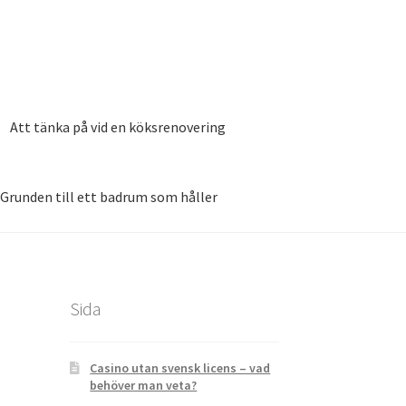
Att tänka på vid en köksrenovering
Grunden till ett badrum som håller
020
Smarta funktioner till det nya köket
Sida
Casino utan svensk licens – vad
behöver man veta?