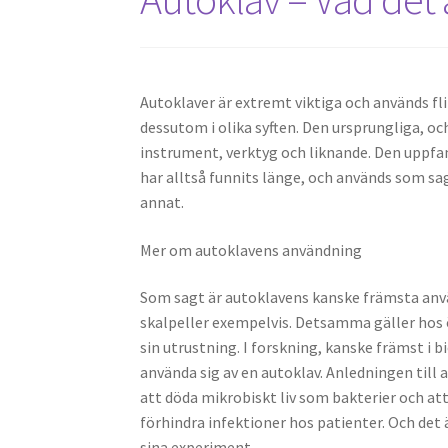
Autoklaver är extremt viktiga och används fli
dessutom i olika syften. Den ursprungliga, oc
instrument, verktyg och liknande. Den uppfa
har alltså funnits länge, och används som sag
annat.
Mer om autoklavens användning
Som sagt är autoklavens kanske främsta använ
skalpeller exempelvis. Detsamma gäller hos ö
sin utrustning. I forskning, kanske främst i bi
använda sig av en autoklav. Anledningen till 
att döda mikrobiskt liv som bakterier och att 
förhindra infektioner hos patienter. Och det är
sina experiment.