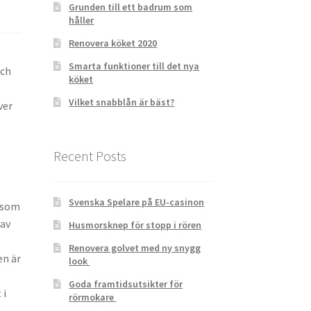
Grunden till ett badrum som
håller
Renovera köket 2020
Smarta funktioner till det nya
och
köket
Vilket snabblån är bäst?
ver
Recent Posts
Svenska Spelare på EU-casinon
, som
 av
Husmorsknep för stopp i rören
Renovera golvet med ny snygg
en är
look
Goda framtidsutsikter för
 i
rörmokare