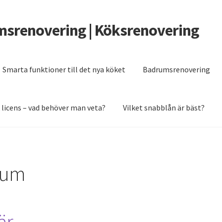
msrenovering | Köksrenovering
Smarta funktioner till det nya köket
Badrumsrenovering
 licens – vad behöver man veta?
Vilket snabblån är bäst?
er man veta?
Grunden till ett badrum som håller
Renovera köket 2
uum
är