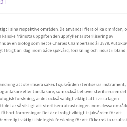
tigt i sina respektive områden. De används i flera olika områden, 
h kanske främsta uppgiften den uppfyller är sterilisering av
nns av en biolog som hette Charles Chamberland år 1879. Autokla
t flitigt än idag inom både sjukvård, forskning och industri bland
dning att sterilisera saker. I sjukvården steriliseras instrument
gonläkare eller tandläkare, som också behöver sterilisera en del
ologisk forskning, är det också väldigt viktigt att i vissa lägen
att det är så viktigt att sterilisera utrustningen inom dessa områd
få bort föroreningar. Det är otroligt viktigt i sjukvården för att
 otroligt viktigt i biologisk forskning för att få korrekta resultat