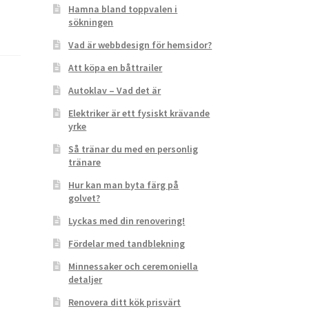
Hamna bland toppvalen i
sökningen
Vad är webbdesign för hemsidor?
Att köpa en båttrailer
Autoklav – Vad det är
Elektriker är ett fysiskt krävande
yrke
Så tränar du med en personlig
tränare
Hur kan man byta färg på
golvet?
Lyckas med din renovering!
Fördelar med tandblekning
Minnessaker och ceremoniella
detaljer
Renovera ditt kök prisvärt