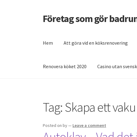
Företag som gör badru
Skip
Skip
to
to
navigation
content
Hem
Att göra vid en köksrenovering
Renovera köket 2020
Casino utan svensk
Home
Casino utan svensk licens – vad behöv
Tag:
Skapa ett vak
Vilket snabblån är bäst?
Posted on
by
—
Leave a comment
Autoklav – Vad det 