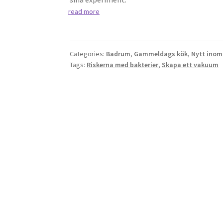
read more
Categories:
Badrum
,
Gammeldags kök
,
Nytt inom
Tags:
Riskerna med bakterier
,
Skapa ett vakuum