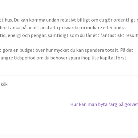
tt hus. Du kan komma undan relativt billigt om du gör ordentligt
 bör tänka på är att anställa prisvärda rörmokare eller andra
tid, energi och pengar, samtidigt som du får ett fantastiskt result
gt göra en budget över hur mycket du kan spendera totalt. På det
ängre tidsperiod om du behöver spara ihop lite kapital först.
 kök
Next
Hur kan man byta färg på golve
post: