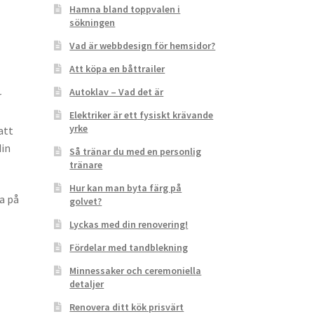
Hamna bland toppvalen i
sökningen
Vad är webbdesign för hemsidor?
Att köpa en båttrailer
Autoklav – Vad det är
r
Elektriker är ett fysiskt krävande
yrke
att
din
Så tränar du med en personlig
tränare
Hur kan man byta färg på
ra på
golvet?
Lyckas med din renovering!
Fördelar med tandblekning
Minnessaker och ceremoniella
detaljer
Renovera ditt kök prisvärt