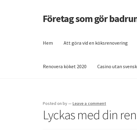
Företag som gör badru
Skip
Skip
to
to
navigation
content
Hem
Att göra vid en köksrenovering
Renovera köket 2020
Casino utan svensk
Home
Casino utan svensk licens – vad behöv
Vilket snabblån är bäst?
Posted on
by
—
Leave a comment
Lyckas med din ren