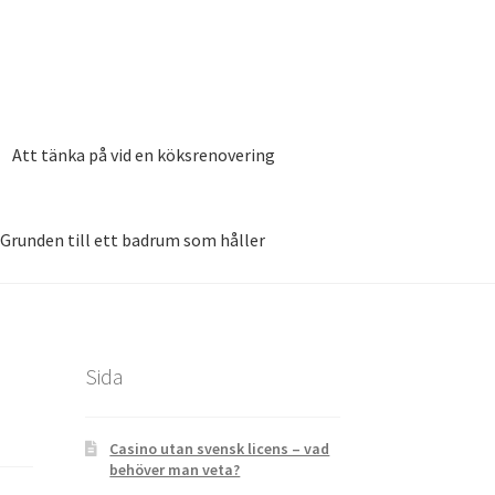
Att tänka på vid en köksrenovering
Grunden till ett badrum som håller
020
Smarta funktioner till det nya köket
Sida
Casino utan svensk licens – vad
behöver man veta?