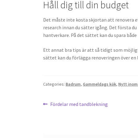
Håll dig till din budget
Det måste inte kosta skjortan att renovera e
research innan du sätter igång. Det första du
hantverkare. På det sättet kan du spara både 
Ett annat bra tips är att så tidigt som möjli
sättet kan du förlägga renoveringen över en l
Categories:
Badrum
,
Gammeldags kök
,
Nytt inom
Post
Previous
Fördelar med tandblekning
post:
navigation