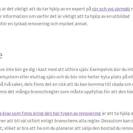
är det viktigt att du tar hjälp av en expert på
rör och vvs värmdö
n
er information om varför det är viktigt att ta hjälp av en utbildad
för en lyckad renovering och mycket annat.
e
inte bör ge dig i kast med att utföra själv. Exempelvis bör du in
a elsystem eller eluttag själv och du bör inte heller byta plats på el
å två saker, dels finns det en risk att du kan komma till skada om 
 finns det många branschregler som måste uppfyllas för att den hä
la krav som finns kring den här typen av renovering
är att ta hjälp 
er att bli väl utfört enligt branschens alla regler. Dessutom kan 
t, vilket är bra att ha om du planerar att sälja den bostad du renov