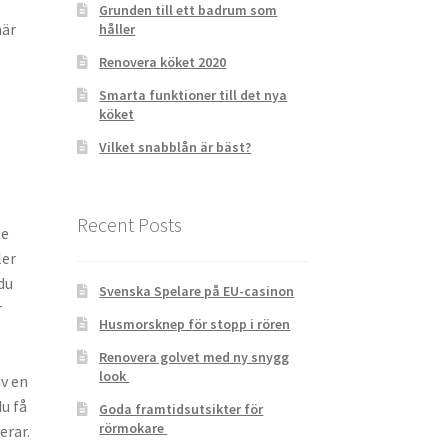
Grunden till ett badrum som
är
håller
Renovera köket 2020
Smarta funktioner till det nya
köket
Vilket snabblån är bäst?
Recent Posts
te
ler
du
Svenska Spelare på EU-casinon
r
Husmorsknep för stopp i rören
Renovera golvet med ny snygg
look
av en
du få
Goda framtidsutsikter för
rörmokare
erar.