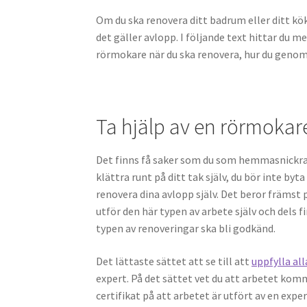
Om du ska renovera ditt badrum eller ditt kök 
det gäller avlopp. I följande text hittar du m
rörmokare när du ska renovera, hur du genom
Ta hjälp av en rörmokar
Det finns få saker som du som hemmasnickrare 
klättra runt på ditt tak själv, du bör inte byt
renovera dina avlopp själv. Det beror främst p
utför den här typen av arbete själv och dels
typen av renoveringar ska bli godkänd.
Det lättaste sättet att se till att
uppfylla al
expert. På det sättet vet du att arbetet komm
certifikat på att arbetet är utfört av en exper