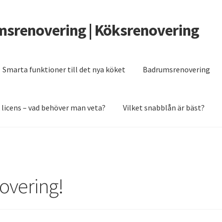
msrenovering | Köksrenovering
Smarta funktioner till det nya köket
Badrumsrenovering
 licens – vad behöver man veta?
Vilket snabblån är bäst?
er man veta?
Grunden till ett badrum som håller
Renovera köket 2
overing!