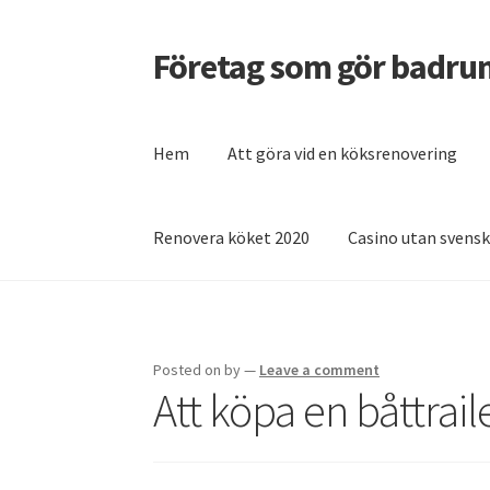
Företag som gör badru
Skip
Skip
to
to
navigation
content
Hem
Att göra vid en köksrenovering
Renovera köket 2020
Casino utan svensk
Home
Casino utan svensk licens – vad behöv
Vilket snabblån är bäst?
Posted on
by
—
Leave a comment
Att köpa en båttrail