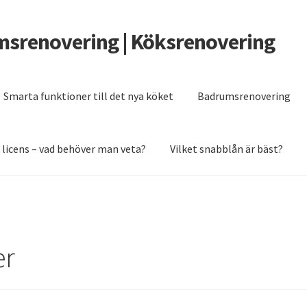
msrenovering | Köksrenovering
Smarta funktioner till det nya köket
Badrumsrenovering
 licens – vad behöver man veta?
Vilket snabblån är bäst?
er man veta?
Grunden till ett badrum som håller
Renovera köket 2
er