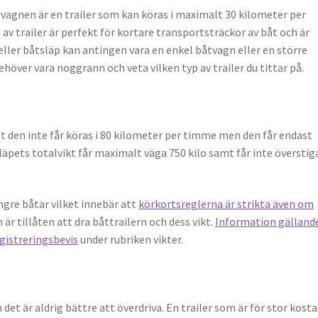
agnen är en trailer som kan köras i maximalt 30 kilometer per
 av trailer är perfekt för kortare transportsträckor av båt och är
 eller båtsläp kan antingen vara en enkel båtvagn eller en större
höver vara noggrann och veta vilken typ av trailer du tittar på.
tt den inte får köras i 80 kilometer per timme men den får endast
läpets totalvikt får maximalt väga 750 kilo samt får inte överstig
ngre båtar vilket innebär att
körkortsreglerna är strikta även om
en är tillåten att dra båttrailern och dess vikt.
Information gälland
registreringsbevis
under rubriken vikter.
 det är aldrig bättre att överdriva. En trailer som är för stor kosta