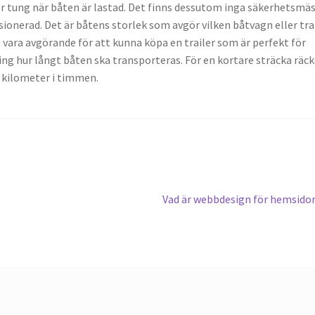
för tung när båten är lastad. Det finns dessutom inga säkerhetsmä
ionerad. Det är båtens storlek som avgör vilken båtvagn eller tra
vara avgörande för att kunna köpa en trailer som är perfekt för
ng hur långt båten ska transporteras. För en kortare sträcka räck
0 kilometer i timmen.
Next
Vad är webbdesign för hemsido
post: