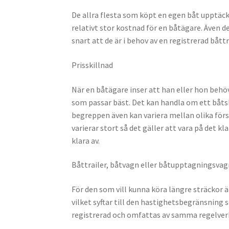
De allra flesta som köpt en egen båt upptäck
relativt stor kostnad för en båtägare. Även
snart att de är i behov av en registrerad bått
Prisskillnad
När en båtägare inser att han eller hon behöver
som passar bäst. Det kan handla om ett båtsl
begreppen även kan variera mellan olika förs
varierar stort så det gäller att vara på det 
klara av.
Båttrailer, båtvagn eller båtupptagningsvag
För den som vill kunna köra längre sträckor är 
vilket syftar till den hastighetsbegränsning s
registrerad och omfattas av samma regelver