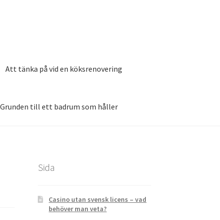
Att tänka på vid en köksrenovering
Grunden till ett badrum som håller
020
Smarta funktioner till det nya köket
Sida
Casino utan svensk licens – vad
behöver man veta?