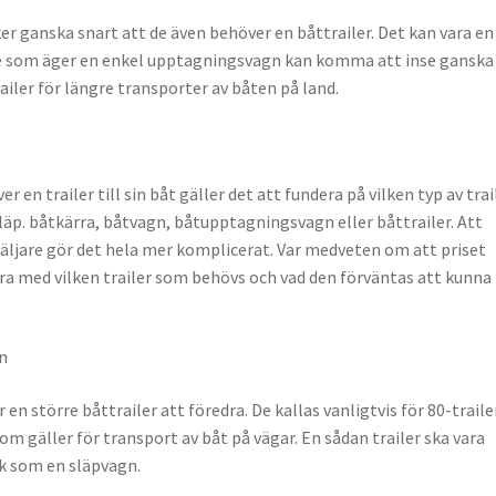
er ganska snart att de även behöver en båttrailer. Det kan vara en
 de som äger en enkel upptagningsvagn kan komma att inse ganska
railer för längre transporter av båten på land.
 en trailer till sin båt gäller det att fundera på vilken typ av trai
äp. båtkärra, båtvagn, båtupptagningsvagn eller båttrailer. Att
äljare gör det hela mer komplicerat. Var medveten om att priset
klara med vilken trailer som behövs och vad den förväntas att kunna
n
en större båttrailer att föredra. De kallas vanligtvis för 80-traile
om gäller för transport av båt på vägar. En sådan trailer ska vara
k som en släpvagn.