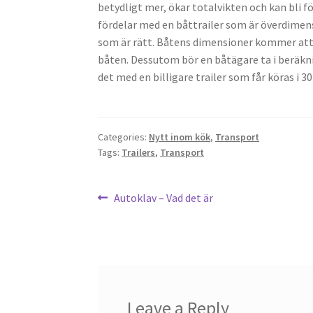
betydligt mer, ökar totalvikten och kan bli 
fördelar med en båttrailer som är överdimens
som är rätt. Båtens dimensioner kommer att 
båten. Dessutom bör en båtägare ta i beräkni
det med en billigare trailer som får köras i 3
Categories:
Nytt inom kök
,
Transport
Tags:
Trailers
,
Transport
Post
Previous
Autoklav – Vad det är
post:
navigation
Leave a Reply