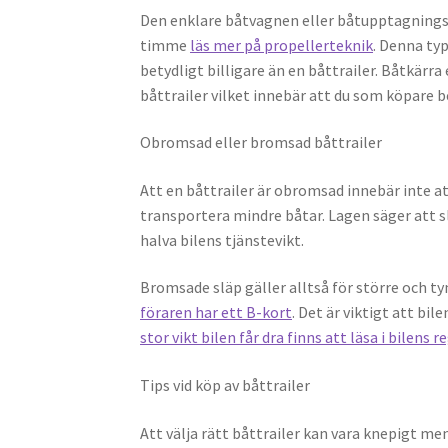
Den enklare båtvagnen eller båtupptagningsv
timme
läs mer på propellerteknik
. Denna typ
betydligt billigare än en båttrailer. Båtkärra
båttrailer vilket innebär att du som köpare be
Obromsad eller bromsad båttrailer
Att en båttrailer är obromsad innebär inte a
transportera mindre båtar. Lagen säger att s
halva bilens tjänstevikt.
Bromsade släp gäller alltså för större och ty
föraren har ett B-kort
. Det är viktigt att bil
stor vikt bilen får dra finns att läsa i bilens 
Tips vid köp av båttrailer
Att välja rätt båttrailer kan vara knepigt men