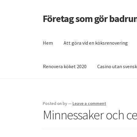
Företag som gör badru
Skip
Skip
to
to
navigation
content
Hem
Att göra vid en köksrenovering
Renovera köket 2020
Casino utan svensk
Home
Casino utan svensk licens – vad behöv
Vilket snabblån är bäst?
Posted on
by
—
Leave a comment
Minnessaker och ce