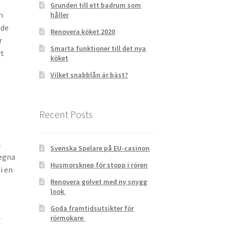
Grunden till ett badrum som
n
håller
 de
Renovera köket 2020
r
Smarta funktioner till det nya
rt
köket
Vilket snabblån är bäst?
Recent Posts
l
Svenska Spelare på EU-casinon
 egna
Husmorsknep för stopp i rören
i en
Renovera golvet med ny snygg
look
Goda framtidsutsikter för
rörmokare
r