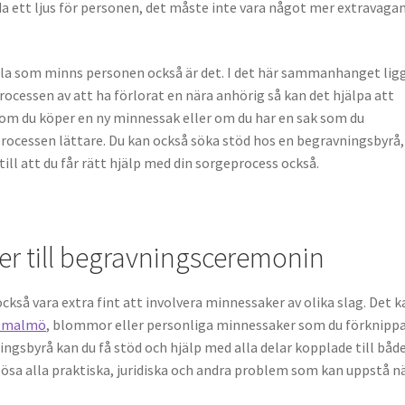
da ett ljus för personen, det måste inte vara något mer extravaga
alla som minns personen också är det. I det här sammanhanget lig
processen av att ha förlorat en nära anhörig så kan det hjälpa att
 om du köper en ny minnessak eller om du har en sak som du
rocessen lättare. Du kan också söka stöd hos en begravningsbyrå,
till att du får rätt hjälp med din sorgeprocess också.
er till begravningsceremonin
kså vara extra fint att involvera minnessaker av olika slag. Det k
å malmö
, blommor eller personliga minnessaker som du förknipp
ingsbyrå kan du få stöd och hjälp med alla delar kopplade till båd
sa alla praktiska, juridiska och andra problem som kan uppstå n