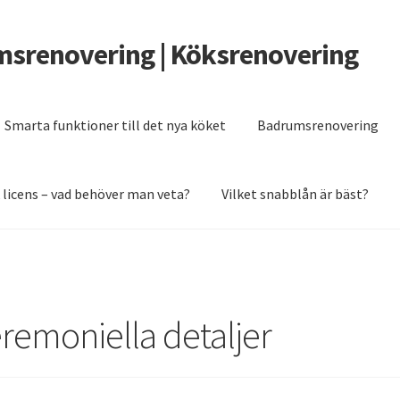
msrenovering | Köksrenovering
Smarta funktioner till det nya köket
Badrumsrenovering
 licens – vad behöver man veta?
Vilket snabblån är bäst?
er man veta?
Grunden till ett badrum som håller
Renovera köket 2
remoniella detaljer