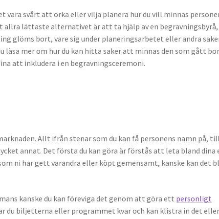
t vara svårt att orka eller vilja planera hur du vill minnas persone
 allra lättaste alternativet är att ta hjälp av en begravningsbyrå,
enting glöms bort, vare sig under planeringsarbetet eller andra sake
du läsa mer om hur du kan hitta saker att minnas den som gått bo
ina att inkludera i en begravningsceremoni.
marknaden. Allt ifrån stenar som du kan få personens namn på, til
cket annat. Det första du kan göra är förstås att leta bland dina
som ni har gett varandra eller köpt gemensamt, kanske kan det bl
mmans kanske du kan föreviga det genom att göra ett
personligt
r du biljetterna eller programmet kvar och kan klistra in det elle