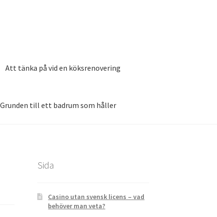
Att tänka på vid en köksrenovering
Grunden till ett badrum som håller
020
Smarta funktioner till det nya köket
Sida
Casino utan svensk licens – vad
behöver man veta?