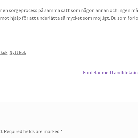
rar en sorgeprocess på samma sätt som någon annan och ingen må
 emot hjälp för att underlätta så mycket som möjligt. Du som förl
 kök
,
Nytt kök
Next
Fördelar med tandblekni
post:
d.
Required fields are marked
*