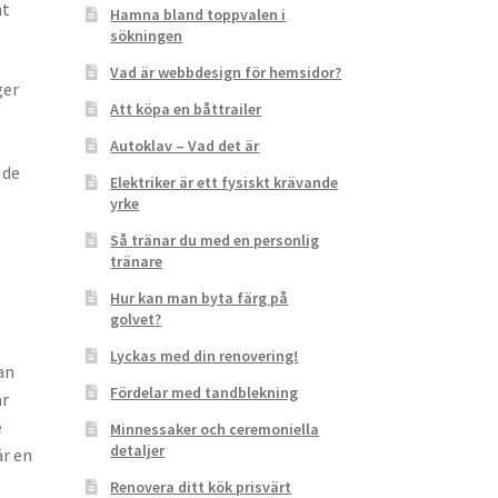
nt
Hamna bland toppvalen i
sökningen
Vad är webbdesign för hemsidor?
ger
Att köpa en båttrailer
Autoklav – Vad det är
 de
Elektriker är ett fysiskt krävande
yrke
Så tränar du med en personlig
tränare
Hur kan man byta färg på
golvet?
Lyckas med din renovering!
an
Fördelar med tandblekning
ar
e
Minnessaker och ceremoniella
detaljer
är en
Renovera ditt kök prisvärt