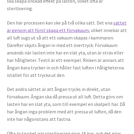
ska skapa önskad effekt på lasten, vilket ofta är
sterilisering.
Den här processen kan ske på två olika sätt. Det ena
sättet
är genom att först skapa ett förvakuum
, vilket innebär att
all luft sugs ut så att ett vakuum skapas i kammaren.
Därefter skjuts ångan in med ett övertryck. Förvakuum
används när lasten inte har en slät yta, utan är sträv eller
har håligheter. Textil är ett exempel. Risken är annars att
ångan bara trycker in och håller fast luften i håligheterna
istället för att trycka ut den.
Det andra sättet är att ångan trycks in direkt, utan
förvakuum. Ångan ska då pressa ut all luft. Detta görs om
lasten har en slät yta, som till exempel en skalpell har. Då
har ångan inga problem med att pressa ut luften, då den
inte har någonstans att fastna.
Ofta är trycket när sterilisering görs 16 bar, och det görs