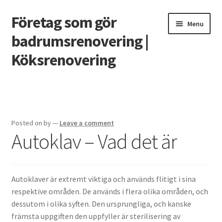
Företag som gör
Skip
Skip
Menu
to
to
badrumsrenovering |
navigation
content
Köksrenovering
Home
Casino utan svensk licens – vad behöver man veta?
Posted on
by
—
Leave a comment
Autoklav – Vad det är
Grunden till ett badrum som håller
Renovera köket 2020
Autoklaver är extremt viktiga och används flitigt i sina
Smarta funktioner till det nya köket
respektive områden. De används i flera olika områden, och
dessutom i olika syften. Den ursprungliga, och kanske
Vilket snabblån är bäst?
främsta uppgiften den uppfyller är sterilisering av