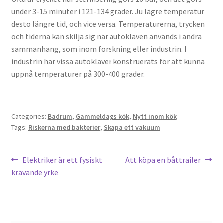
under 3-15 minuter i 121-134 grader. Ju lägre temperatur
desto längre tid, och vice versa. Temperaturerna, trycken
och tiderna kan skilja sig när autoklaven används i andra
sammanhang, som inom forskning eller industrin. I
industrin har vissa autoklaver konstruerats för att kunna
uppnå temperaturer på 300-400 grader.
Categories:
Badrum
,
Gammeldags kök
,
Nytt inom kök
Tags:
Riskerna med bakterier
,
Skapa ett vakuum
Post
Previous
Next
Elektriker är ett fysiskt
Att köpa en båttrailer
post:
post:
krävande yrke
navigation