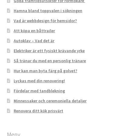
Goda framtidsutsikter för rörmokare
Hamna bland toppvalen i sökningen
Vad är webbdesign för hemsidor?
Att köpa en båttrailer
Autoklav – Vad det är
Elektriker är ett fysiskt krävande yrke
Så tränar du med en personlig tränare
Hur kan man byta färg på golvet?
Lyckas med din renovering!
Fördelar med tandblekning
Minnessaker och ceremoniella detaljer
Renovera ditt kök prisvärt
Meny