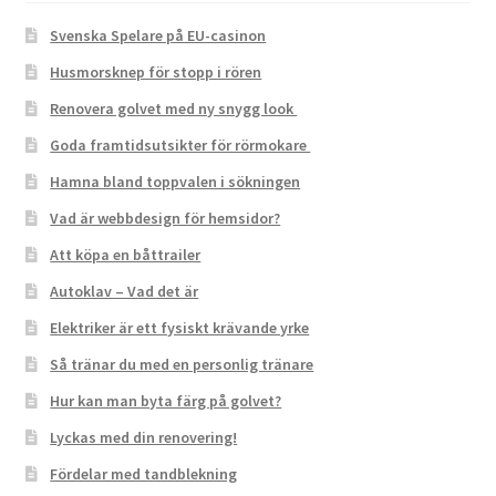
Svenska Spelare på EU-casinon
Husmorsknep för stopp i rören
Renovera golvet med ny snygg look
Goda framtidsutsikter för rörmokare
Hamna bland toppvalen i sökningen
Vad är webbdesign för hemsidor?
Att köpa en båttrailer
Autoklav – Vad det är
Elektriker är ett fysiskt krävande yrke
Så tränar du med en personlig tränare
Hur kan man byta färg på golvet?
Lyckas med din renovering!
Fördelar med tandblekning