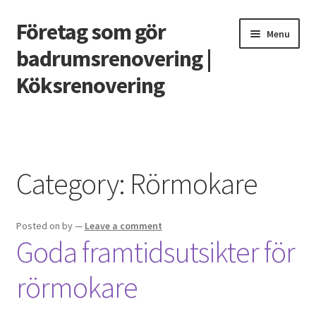
Företag som gör
Skip
Skip
Menu
to
to
badrumsrenovering |
navigation
content
Köksrenovering
Home
Casino utan svensk licens – vad behöver man veta?
Category:
Rörmokare
Grunden till ett badrum som håller
Posted on
by
—
Leave a comment
Renovera köket 2020
Goda framtidsutsikter för
Smarta funktioner till det nya köket
rörmokare
Vilket snabblån är bäst?