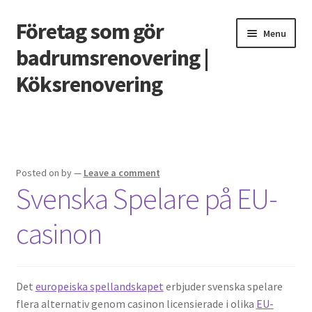
Företag som gör
Skip
Skip
Menu
to
to
badrumsrenovering |
navigation
content
Köksrenovering
Home
Casino utan svensk licens – vad behöver man veta?
Posted on
by
—
Leave a comment
Svenska Spelare på EU-
Grunden till ett badrum som håller
casinon
Renovera köket 2020
Smarta funktioner till det nya köket
Det
europeiska spellandskapet
erbjuder svenska spelare
Vilket snabblån är bäst?
flera alternativ genom casinon licensierade i olika
EU-