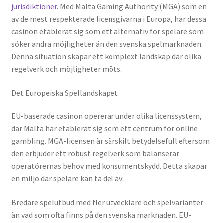
jurisdiktioner
. Med Malta Gaming Authority (MGA) som en
av de mest respekterade licensgivarna i Europa, har dessa
casinon etablerat sig som ett alternativ för spelare som
söker andra möjligheter än den svenska spelmarknaden.
Denna situation skapar ett komplext landskap där olika
regelverk och möjligheter möts.
Det Europeiska Spellandskapet
EU-baserade casinon opererar under olika licenssystem,
där Malta har etablerat sig som ett centrum för online
gambling. MGA-licensen är särskilt betydelsefull eftersom
den erbjuder ett robust regelverk som balanserar
operatörernas behov med konsumentskydd. Detta skapar
en miljö där spelare kan ta del av:
Bredare spelutbud med fler utvecklare och spelvarianter
än vad som ofta finns på den svenska marknaden. EU-