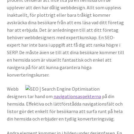
upplever att den har dålig webbdesign. Allt som upplevs
inaktuellt, för plottrigt eller bara tråkigt kommer
avskräcka dina besökare från att ens läsa vad ditt företag
har att erbjuda. Det är anledningen till att ditt företag
behöver webbdesigners med expertkunskap. En SEO-
expert har inte bara i uppgift att få dig att ranka högre i
SERP. De måste även se till att dina besökare kommer till
en hemsida som är visuellt fantastisk och enkel att
navigera på för att kunna garantera höga
konverteringskurser.
Webb
designers tar hand om
navigationsaspekterna
på din
hemsida. Effektiva och lättförstådda navigationsfält och
listor gör det enkelt för besökarna att surfa runt på hela
din hemsida och erbjuder en tydlig konverteringsväg.
Andra element kommer in i bilden under designfasen. En