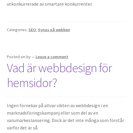
utkonkurrerade av smartare konkurrenter.
Categories:
SEO
,
Synas på webben
Posted on
by
—
Leave a comment
Vad är webbdesign för
hemsidor?
Ingen förnekar på allvar vikten av webbdesign i en
marknadsföringskampanj eller som del av en
varumärkeslansering. Dock är det inte många som förstår
varför det är så.