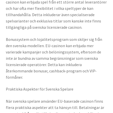
casinon kan erbjuda spel från ett större antal leverantörer
och har ofta mer flexibilitet i vilka speltyper de kan
tillhandahålla. Detta inkluderar även specialiserade
spelvarianter och exklusiva titlar som kanske inte finns
tillgängliga på svenska licensierade casinon.
Bonussystem och lojalitetsprogram som skiljer sig från
den svenska modellen. EU-casinon kan erbjuda mer
varierade kampanjer och belöningssystem, eftersom de
inte är bundna av samma begränsningar som svenska
licensierade operatörer. Detta kan inkludera
återkommande bonusar, cashback-program och VIP-
förmåner.
Praktiska Aspekter för Svenska Spelare
När svenska spelare använder EU-baserade casinon finns
flera praktiska aspekter att ta hänsyn till. Betalningar är