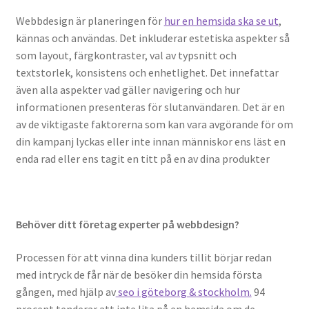
Webbdesign är planeringen för
hur en hemsida ska se ut
,
kännas och användas. Det inkluderar estetiska aspekter så
som layout, färgkontraster, val av typsnitt och
textstorlek, konsistens och enhetlighet. Det innefattar
även alla aspekter vad gäller navigering och hur
informationen presenteras för slutanvändaren. Det är en
av de viktigaste faktorerna som kan vara avgörande för om
din kampanj lyckas eller inte innan människor ens läst en
enda rad eller ens tagit en titt på en av dina produkter
Behöver ditt företag experter på webbdesign?
Processen för att vinna dina kunders tillit börjar redan
med intryck de får när de besöker din hemsida första
gången, med hjälp av
seo i göteborg & stockholm.
94
procent tenderar att inte lita på en hemsida om de