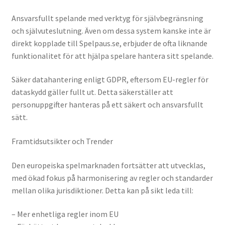
Ansvarsfullt spelande med verktyg för självbegränsning
och självuteslutning. Även om dessa system kanske inte är
direkt kopplade till Spelpaus.se, erbjuder de ofta liknande
funktionalitet för att hjälpa spelare hantera sitt spelande.
Säker datahantering enligt GDPR, eftersom EU-regler för
dataskydd gäller fullt ut. Detta säkerställer att
personuppgifter hanteras på ett säkert och ansvarsfullt
sätt.
Framtidsutsikter och Trender
Den europeiska spelmarknaden fortsätter att utvecklas,
med ökad fokus på harmonisering av regler och standarder
mellan olika jurisdiktioner. Detta kan på sikt leda till:
– Mer enhetliga regler inom EU