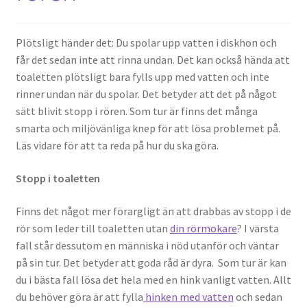
Plötsligt händer det: Du spolar upp vatten i diskhon och
får det sedan inte att rinna undan. Det kan också hända att
toaletten plötsligt bara fylls upp med vatten och inte
rinner undan när du spolar. Det betyder att det på något
sätt blivit stopp i rören. Som tur är finns det många
smarta och miljövänliga knep för att lösa problemet på.
Läs vidare för att ta reda på hur du ska göra.
Stopp i toaletten
Finns det något mer förargligt än att drabbas av stopp i de
rör som leder till toaletten utan
din rörmokare
? I värsta
fall står dessutom en människa i nöd utanför och väntar
på sin tur. Det betyder att goda råd är dyra. Som tur är kan
du i bästa fall lösa det hela med en hink vanligt vatten. Allt
du behöver göra är att fylla
hinken med vatten
och sedan