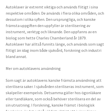
Autoklaver är extremt viktiga och används flitigt i sina
respektive områden. De används i flera olika områden, och
dessutom i olika syften. Den ursprungliga, och kanske
främsta uppgiften den uppfyller är sterilisering av
instrument, verktyg och liknande. Den uppfanns av en
biolog som hette Charles Chamberland år 1879.
Autoklaver har alltså funnits länge, och används som sagt
flitigt än idag inom både sjukvård, forskning och industri
bland annat.
Mer om autoklavens användning
Som sagt är autoklavens kanske främsta användning att
sterilisera saker. I sjukvården steriliseras instrument, som
skalpeller exempelvis. Detsamma gäller hos ögonläkare
eller tandläkare, som också behöver sterilisera en del av
sin utrustning. I forskning, kanske främst i biologisk