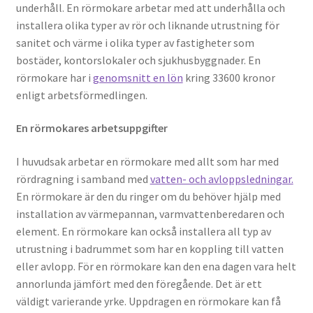
underhåll. En rörmokare arbetar med att underhålla och
installera olika typer av rör och liknande utrustning för
sanitet och värme i olika typer av fastigheter som
bostäder, kontorslokaler och sjukhusbyggnader. En
rörmokare har i
genomsnitt en lön
kring 33600 kronor
enligt arbetsförmedlingen.
En rörmokares arbetsuppgifter
I huvudsak arbetar en rörmokare med allt som har med
rördragning i samband med
vatten- och avloppsledningar.
En rörmokare är den du ringer om du behöver hjälp med
installation av värmepannan, varmvattenberedaren och
element. En rörmokare kan också installera all typ av
utrustning i badrummet som har en koppling till vatten
eller avlopp. För en rörmokare kan den ena dagen vara helt
annorlunda jämfört med den föregående. Det är ett
väldigt varierande yrke. Uppdragen en rörmokare kan få