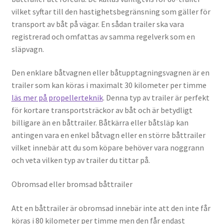
vilket syftar till den hastighetsbegränsning som gäller för
transport av båt på vägar. En sådan trailer ska vara
registrerad och omfattas av samma regelverk som en
släpvagn.
Den enklare båtvagnen eller båtupptagningsvagnen är en
trailer som kan köras i maximalt 30 kilometer per timme
läs mer på propellerteknik
. Denna typ av trailer är perfekt
för kortare transportsträckor av båt och är betydligt
billigare än en båttrailer. Båtkärra eller båtsläp kan
antingen vara en enkel båtvagn eller en större båttrailer
vilket innebär att du som köpare behöver vara noggrann
och veta vilken typ av trailer du tittar på.
Obromsad eller bromsad båttrailer
Att en båttrailer är obromsad innebär inte att den inte får
köras i 80 kilometer per timme men den får endast