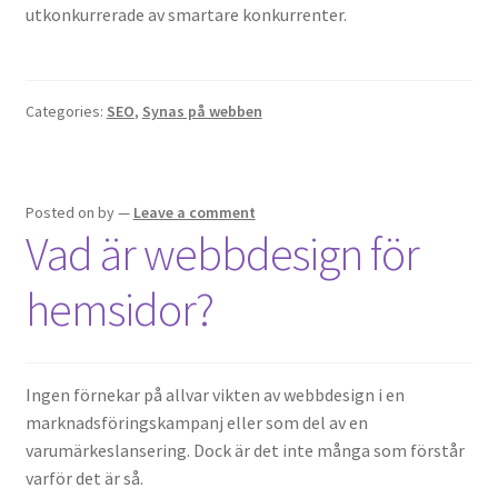
utkonkurrerade av smartare konkurrenter.
Categories:
SEO
,
Synas på webben
Posted on
by
—
Leave a comment
Vad är webbdesign för
hemsidor?
Ingen förnekar på allvar vikten av webbdesign i en
marknadsföringskampanj eller som del av en
varumärkeslansering. Dock är det inte många som förstår
varför det är så.