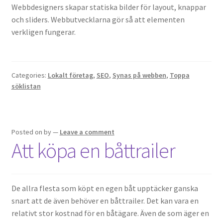
Webbdesigners skapar statiska bilder för layout, knappar
och sliders. Webbutvecklarna gör så att elementen
verkligen fungerar.
Categories:
Lokalt företag
,
SEO
,
Synas på webben
,
Toppa
söklistan
Posted on
by
—
Leave a comment
Att köpa en båttrailer
De allra flesta som köpt en egen båt upptäcker ganska
snart att de även behöver en båttrailer. Det kan vara en
relativt stor kostnad för en båtägare. Även de som äger en