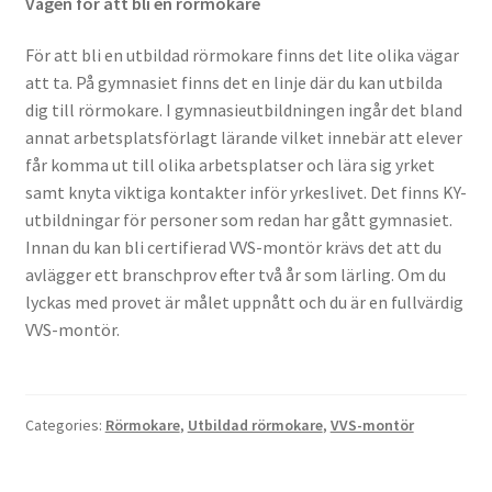
Vägen för att bli en rörmokare
För att bli en utbildad rörmokare finns det lite olika vägar
att ta. På gymnasiet finns det en linje där du kan utbilda
dig till rörmokare. I gymnasieutbildningen ingår det bland
annat arbetsplatsförlagt lärande vilket innebär att elever
får komma ut till olika arbetsplatser och lära sig yrket
samt knyta viktiga kontakter inför yrkeslivet. Det finns KY-
utbildningar för personer som redan har gått gymnasiet.
Innan du kan bli certifierad VVS-montör krävs det att du
avlägger ett branschprov efter två år som lärling. Om du
lyckas med provet är målet uppnått och du är en fullvärdig
VVS-montör.
Categories:
Rörmokare
,
Utbildad rörmokare
,
VVS-montör