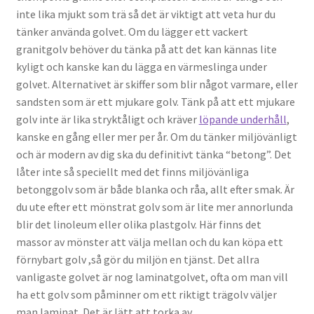
inte lika mjukt som trä så det är viktigt att veta hur du
tänker använda golvet. Om du lägger ett vackert
granitgolv behöver du tänka på att det kan kännas lite
kyligt och kanske kan du lägga en värmeslinga under
golvet. Alternativet är skiffer som blir något varmare, eller
sandsten som är ett mjukare golv. Tänk på att ett mjukare
golv inte är lika stryktåligt och kräver
löpande underhåll
,
kanske en gång eller mer per år.
Om du tänker miljövänligt
och är modern av dig ska du definitivt tänka “betong”. Det
låter inte så speciellt med det finns miljövänliga
betonggolv som är både blanka och råa, allt efter smak. Är
du ute efter ett mönstrat golv som är lite mer annorlunda
blir det linoleum eller olika plastgolv. Här finns det
massor av mönster att välja mellan och du kan köpa ett
förnybart golv ,så gör du miljön en tjänst. Det allra
vanligaste golvet är nog laminatgolvet, ofta om man vill
ha ett golv som påminner om ett riktigt trägolv väljer
man laminat. Det är lätt att torka av.