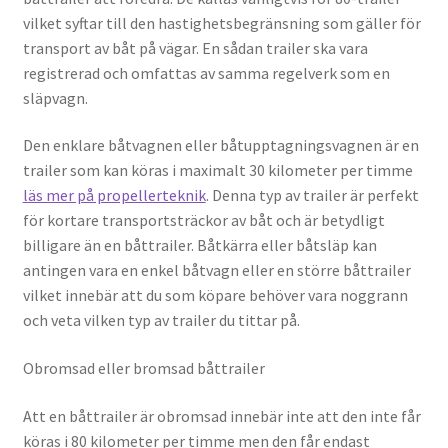
vilket syftar till den hastighetsbegränsning som gäller för
transport av båt på vägar. En sådan trailer ska vara
registrerad och omfattas av samma regelverk som en
släpvagn.
Den enklare båtvagnen eller båtupptagningsvagnen är en
trailer som kan köras i maximalt 30 kilometer per timme
läs mer på propellerteknik
. Denna typ av trailer är perfekt
för kortare transportsträckor av båt och är betydligt
billigare än en båttrailer. Båtkärra eller båtsläp kan
antingen vara en enkel båtvagn eller en större båttrailer
vilket innebär att du som köpare behöver vara noggrann
och veta vilken typ av trailer du tittar på.
Obromsad eller bromsad båttrailer
Att en båttrailer är obromsad innebär inte att den inte får
köras i 80 kilometer per timme men den får endast