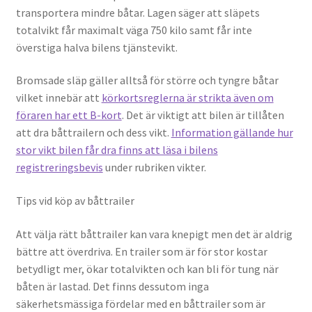
transportera mindre båtar. Lagen säger att släpets
totalvikt får maximalt väga 750 kilo samt får inte
överstiga halva bilens tjänstevikt.
Bromsade släp gäller alltså för större och tyngre båtar
vilket innebär att
körkortsreglerna är strikta även om
föraren har ett B-kort
. Det är viktigt att bilen är tillåten
att dra båttrailern och dess vikt.
Information gällande hur
stor vikt bilen får dra finns att läsa i bilens
registreringsbevis
under rubriken vikter.
Tips vid köp av båttrailer
Att välja rätt båttrailer kan vara knepigt men det är aldrig
bättre att överdriva. En trailer som är för stor kostar
betydligt mer, ökar totalvikten och kan bli för tung när
båten är lastad. Det finns dessutom inga
säkerhetsmässiga fördelar med en båttrailer som är