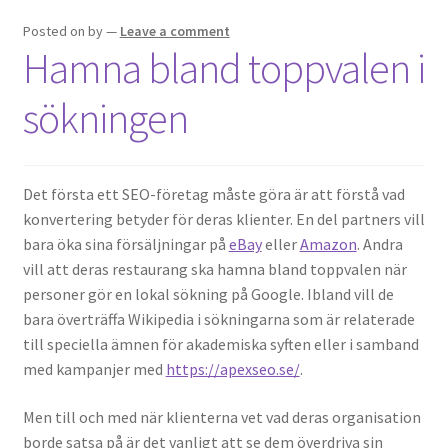
Posted on
by
—
Leave a comment
Hamna bland toppvalen i
sökningen
Det f
örsta ett SEO-företag m
å
ste g
ö
ra ä
r att fö
rstå vad
konvertering betyder f
ö
r deras klienter. En del partners vill
bara
öka sina fö
rsä
ljningar p
å
eBay
eller
Amazon
. Andra
vill att deras restaurang ska hamna bland toppvalen n
är
personer g
ö
r en lokal s
ö
kning på
Google. Ibland vill de
bara ö
vertr
ä
ffa Wikipedia i s
ökningarna som
ä
r relaterade
till speciella
ä
mnen för akademiska syften eller i samband
med kampanjer med
https://apexseo.se/
.
Men till och med n
ä
r klienterna vet vad deras organisation
borde satsa på är det vanligt att se dem överdriva sin