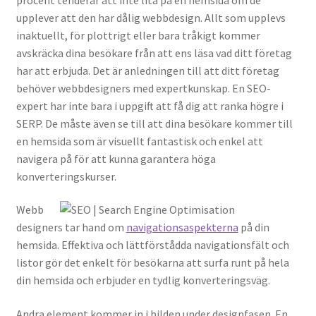
upplever att den har dålig webbdesign. Allt som upplevs
inaktuellt, för plottrigt eller bara tråkigt kommer
avskräcka dina besökare från att ens läsa vad ditt företag
har att erbjuda. Det är anledningen till att ditt företag
behöver webbdesigners med expertkunskap. En SEO-
expert har inte bara i uppgift att få dig att ranka högre i
SERP. De måste även se till att dina besökare kommer till
en hemsida som är visuellt fantastisk och enkel att
navigera på för att kunna garantera höga
konverteringskurser.
Webb
designers tar hand om
navigationsaspekterna
på din
hemsida. Effektiva och lättförstådda navigationsfält och
listor gör det enkelt för besökarna att surfa runt på hela
din hemsida och erbjuder en tydlig konverteringsväg.
Andra element kommer in i bilden under designfasen. En