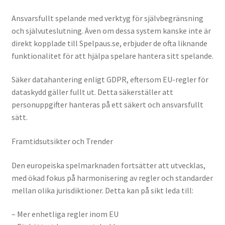
Ansvarsfullt spelande med verktyg för självbegränsning
och självuteslutning. Även om dessa system kanske inte är
direkt kopplade till Spelpaus.se, erbjuder de ofta liknande
funktionalitet för att hjälpa spelare hantera sitt spelande.
Säker datahantering enligt GDPR, eftersom EU-regler för
dataskydd gäller fullt ut. Detta säkerställer att
personuppgifter hanteras på ett säkert och ansvarsfullt
sätt.
Framtidsutsikter och Trender
Den europeiska spelmarknaden fortsätter att utvecklas,
med ökad fokus på harmonisering av regler och standarder
mellan olika jurisdiktioner. Detta kan på sikt leda till:
– Mer enhetliga regler inom EU