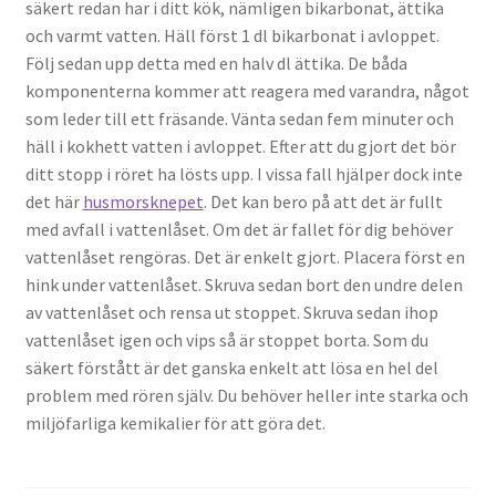
säkert redan har i ditt kök, nämligen bikarbonat, ättika
och varmt vatten. Häll först 1 dl bikarbonat i avloppet.
Följ sedan upp detta med en halv dl ättika. De båda
komponenterna kommer att reagera med varandra, något
som leder till ett fräsande. Vänta sedan fem minuter och
häll i kokhett vatten i avloppet. Efter att du gjort det bör
ditt stopp i röret ha lösts upp. I vissa fall hjälper dock inte
det här
husmorsknepet
. Det kan bero på att det är fullt
med avfall i vattenlåset. Om det är fallet för dig behöver
vattenlåset rengöras. Det är enkelt gjort. Placera först en
hink under vattenlåset. Skruva sedan bort den undre delen
av vattenlåset och rensa ut stoppet. Skruva sedan ihop
vattenlåset igen och vips så är stoppet borta. Som du
säkert förstått är det ganska enkelt att lösa en hel del
problem med rören själv. Du behöver heller inte starka och
miljöfarliga kemikalier för att göra det.