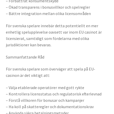
– Förbättrat konsumentskydd
– Ökad transparens i bonusvillkor och spelregler
– Bättre integration mellan olika licensområden
För svenska spelare innebär detta potentiellt en mer
enhetlig spelupplevelse oavsett var inom EU casinot är
licensierat, samtidigt som fördelarna med olika
jurisdiktioner kan bevaras.
Sammanfattande Råd
För svenska spelare som överväger att spela på EU-
casinon är det viktigt att:
– Välja etablerade operatörer med gott rykte
– Kontrollera licensstatus och regulatorisk efterlevnad
– Förstå villkoren för bonusar och kampanjer
– Ha koll på skatteregler och dokumentationskrav
– Använda säkra betalningsmetoder