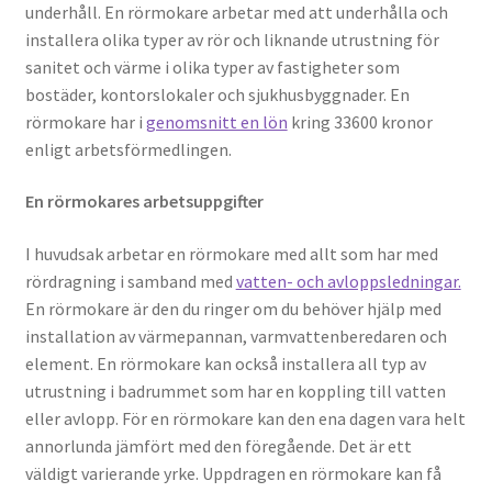
underhåll. En rörmokare arbetar med att underhålla och
installera olika typer av rör och liknande utrustning för
sanitet och värme i olika typer av fastigheter som
bostäder, kontorslokaler och sjukhusbyggnader. En
rörmokare har i
genomsnitt en lön
kring 33600 kronor
enligt arbetsförmedlingen.
En rörmokares arbetsuppgifter
I huvudsak arbetar en rörmokare med allt som har med
rördragning i samband med
vatten- och avloppsledningar.
En rörmokare är den du ringer om du behöver hjälp med
installation av värmepannan, varmvattenberedaren och
element. En rörmokare kan också installera all typ av
utrustning i badrummet som har en koppling till vatten
eller avlopp. För en rörmokare kan den ena dagen vara helt
annorlunda jämfört med den föregående. Det är ett
väldigt varierande yrke. Uppdragen en rörmokare kan få