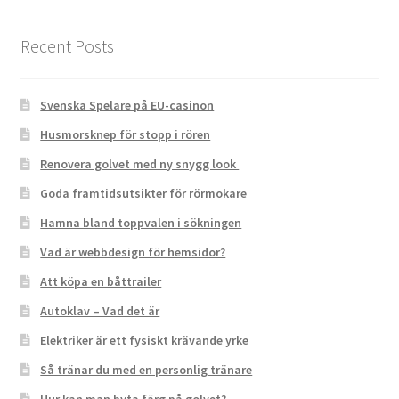
Recent Posts
Svenska Spelare på EU-casinon
Husmorsknep för stopp i rören
Renovera golvet med ny snygg look
Goda framtidsutsikter för rörmokare
Hamna bland toppvalen i sökningen
Vad är webbdesign för hemsidor?
Att köpa en båttrailer
Autoklav – Vad det är
Elektriker är ett fysiskt krävande yrke
Så tränar du med en personlig tränare