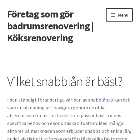
Företag som gör
Skip
Skip
Menu
to
to
badrumsrenovering |
navigation
content
Köksrenovering
Home
Casino utan svensk licens – vad behöver man veta?
Vilket snabblån är bäst?
Grunden till ett badrum som håller
I den ständigt föränderliga världen av
snabblån.io
kan det
Renovera köket 2020
vara en utmaning att navigera genom de olika
alternativen för att hitta det som passar bäst för ens
Smarta funktioner till det nya köket
specifika behov och ekonomiska situation. Med många
aktörer på marknaden som erbjuder snabba och enkla lån,
Vilket snabblån är bäst?
är det viktigt att utforska och förstå de olika faktorerna