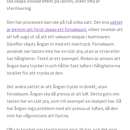
ska skapa önskad effekt på lasten, vilket ofta är
sterilisering.
Den här processen kan ske på två olika sätt. Det ena
sättet
är genom att först skapa ett förvakuum
, vilket innebär att
all luft sugs ut så att ett vakuum skapas i kammaren.
Därefter skjuts ångan in med ett övertryck. Förvakuum
används när lasten inte har en slät yta, utan är sträv eller
har håligheter. Textil är ett exempel. Risken är annars att
ångan bara trycker in och håller fast luften i håligheterna
istället för att trycka ut den.
Det andra sättet är att ångan trycks in direkt, utan
förvakuum. Ångan ska då pressa ut all luft. Detta görs om
lasten har en slät yta, som till exempel en skalpell har. Då
har ångan inga problem med att pressa ut luften, då den
inte har någonstans att fastna.
Ofta är trycket när sterilisering görs 16 bar, och det görs