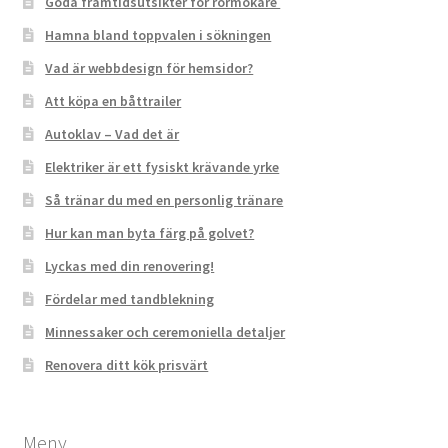
Goda framtidsutsikter för rörmokare
Hamna bland toppvalen i sökningen
Vad är webbdesign för hemsidor?
Att köpa en båttrailer
Autoklav – Vad det är
Elektriker är ett fysiskt krävande yrke
Så tränar du med en personlig tränare
Hur kan man byta färg på golvet?
Lyckas med din renovering!
Fördelar med tandblekning
Minnessaker och ceremoniella detaljer
Renovera ditt kök prisvärt
Meny