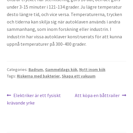
under 3-15 minuter i 121-134 grader. Ju lägre temperatur
desto längre tid, och vice versa. Temperaturerna, trycken
och tiderna kan skilja sig när autoklaven används i andra
sammanhang, som inom forskning eller industrin. I
industrin har vissa autoklaver konstruerats för att kunna
uppnå temperaturer på 300-400 grader.
Categories:
Badrum
,
Gammeldags kök
,
Nytt inom kök
Tags:
Riskerna med bakterier
,
Skapa ett vakuum
Post
Previous
Next
Elektriker är ett fysiskt
Att köpa en båttrailer
post:
post:
krävande yrke
navigation