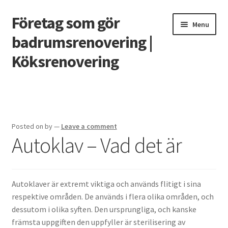
Företag som gör
Skip
Skip
Menu
to
to
badrumsrenovering |
navigation
content
Köksrenovering
Home
Casino utan svensk licens – vad behöver man veta?
Posted on
by
—
Leave a comment
Autoklav – Vad det är
Grunden till ett badrum som håller
Renovera köket 2020
Autoklaver är extremt viktiga och används flitigt i sina
Smarta funktioner till det nya köket
respektive områden. De används i flera olika områden, och
dessutom i olika syften. Den ursprungliga, och kanske
Vilket snabblån är bäst?
främsta uppgiften den uppfyller är sterilisering av