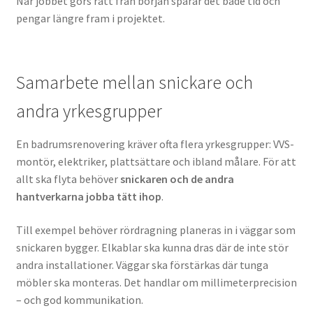
När jobbet görs rätt från början sparar det både tid och
pengar längre fram i projektet.
Samarbete mellan snickare och
andra yrkesgrupper
En badrumsrenovering kräver ofta flera yrkesgrupper: VVS-
montör, elektriker, plattsättare och ibland målare. För att
allt ska flyta behöver
snickaren och de andra
hantverkarna jobba tätt ihop
.
Till exempel behöver rördragning planeras in i väggar som
snickaren bygger. Elkablar ska kunna dras där de inte stör
andra installationer. Väggar ska förstärkas där tunga
möbler ska monteras. Det handlar om millimeterprecision
– och god kommunikation.