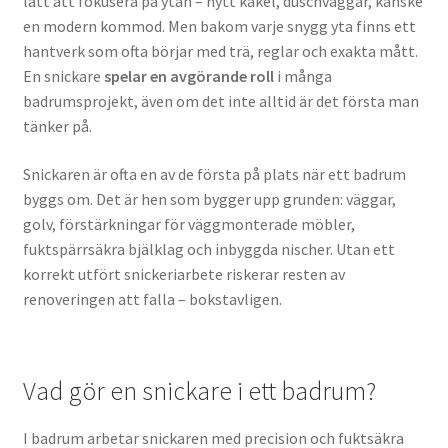
lätt att fokusera på ytan – nytt kakel, duschväggar, kanske
en modern kommod. Men bakom varje snygg yta finns ett
hantverk som ofta börjar med trä, reglar och exakta mått.
En snickare
spelar en avgörande roll
i många
badrumsprojekt, även om det inte alltid är det första man
tänker på.
Snickaren är ofta en av de första på plats när ett badrum
byggs om. Det är hen som bygger upp grunden: väggar,
golv, förstärkningar för väggmonterade möbler,
fuktspärrsäkra bjälklag och inbyggda nischer. Utan ett
korrekt utfört snickeriarbete riskerar resten av
renoveringen att falla – bokstavligen.
Vad gör en snickare i ett badrum?
I badrum arbetar snickaren med precision och fuktsäkra