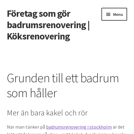
Företag som gör
Skip
Skip
Menu
to
to
badrumsrenovering |
navigation
content
Köksrenovering
Home
Casino utan svensk licens – vad behöver man veta?
Grunden till ett badrum
Grunden till ett badrum som håller
som håller
Renovera köket 2020
Mer än bara kakel och rör
Smarta funktioner till det nya köket
När man tänker på
badrumsrenovering i stockholm
är det
Vilket snabblån är bäst?