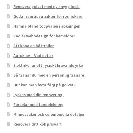
Renovera golvet med ny snygg look
Goda framtidsutsikter för rörmokare
Hamna bland toppvalen i sökningen
Vad är webbdesign för hemsidor?
Att köpa en båttrailer
Autoklav – Vad det är
Elektriker är ett fysiskt krävande yrke
Så tränar du med en personlig tränare
Hur kan man byta färg på golvet?
Lyckas med din renovering!
Fördelar med tandblekning
Minnessaker och ceremoniella detaljer
Renovera ditt kök prisvärt