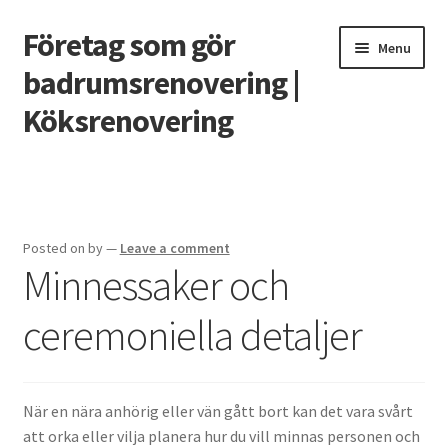
Företag som gör
Skip
Skip
Menu
to
to
badrumsrenovering |
navigation
content
Köksrenovering
Home
Casino utan svensk licens – vad behöver man veta?
Posted on
by
—
Leave a comment
Minnessaker och
Grunden till ett badrum som håller
ceremoniella detaljer
Renovera köket 2020
Smarta funktioner till det nya köket
När en nära anhörig eller vän gått bort kan det vara svårt
Vilket snabblån är bäst?
att orka eller vilja planera hur du vill minnas personen och