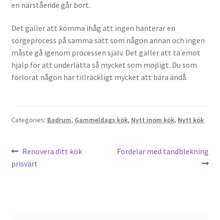
en närstående går bort.
Det gäller att komma ihåg att ingen hanterar en
sorgeprocess på samma sätt som någon annan och ingen
måste gå igenom processen själv. Det gäller att ta emot
hjälp för att underlätta så mycket som möjligt. Du som
förlorat någon har tillräckligt mycket att bära ändå.
Categories:
Badrum
,
Gammeldags kök
,
Nytt inom kök
,
Nytt kök
Post
Previous
Next
Renovera ditt kök
Fördelar med tandblekning
post:
post:
prisvärt
navigation