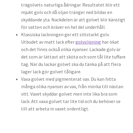
trägolvets naturliga ådringar. Resultatet blir ett
mjukt golv och då oljan tränger ned bildas en
skyddande yta. Nackdelen är att golvet blir känsligt
för vatten och kräver en hel del underhåll.
Klassiska lackningen ger ett slitstarkt golv.
Utbudet av matt lack efter
golvslipning
har ökat
och det finns också olika nyanser. Lackade golv är
det som är lättast att sköta och som tål lite tuffare
tag. När du lackar golvet ska du tänka på att flera
lager lack gör golvet tåligare.
Vaxa golvet med pigmenterat vax. Du kan hitta
många olika nyanser av vax, från mörka till nästan
vitt. Vaxet skyddar golvet men inte lika bra som
lack. Att vaxa golvet tar lite tid och du behöver se
till att arbeta in vaxet ordentligt.