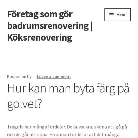
Företag som gör
Skip
Skip
Menu
to
to
badrumsrenovering |
navigation
content
Köksrenovering
Home
Casino utan svensk licens – vad behöver man veta?
Posted on
by
—
Leave a comment
Hur kan man byta färg på
Grunden till ett badrum som håller
golvet?
Renovera köket 2020
Smarta funktioner till det nya köket
Trägolv har många fördelar. De är vackra, sköna att gå på
Vilket snabblån är bäst?
och de går att slipa. En annan fördel är att det många