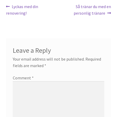
Post
Previous
Next
Lyckas med din
Så tränar du med en
post:
post:
renovering!
personlig tränare
navigation
Leave a Reply
Your email address will not be published.
Required
fields are marked
*
Comment
*