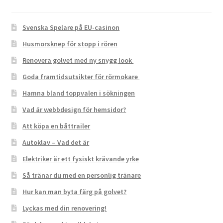
Svenska Spelare på EU-casinon
Husmorsknep för stopp i rören
Renovera golvet med ny snygg look
Goda framtidsutsikter för rörmokare
Hamna bland toppvalen i sökningen
Vad är webbdesign för hemsidor?
Att köpa en båttrailer
Autoklav – Vad det är
Elektriker är ett fysiskt krävande yrke
Så tränar du med en personlig tränare
Hur kan man byta färg på golvet?
Lyckas med din renovering!