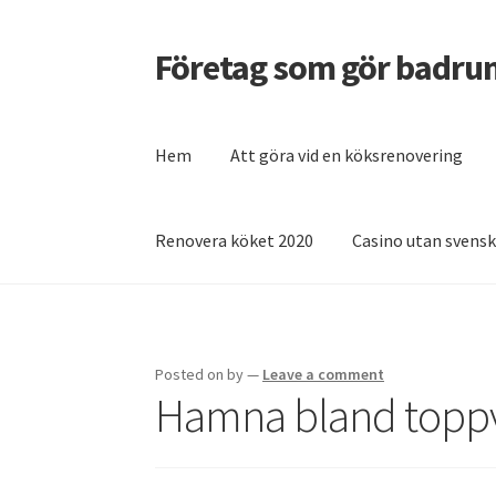
Företag som gör badru
Skip
Skip
to
to
navigation
content
Hem
Att göra vid en köksrenovering
Renovera köket 2020
Casino utan svensk
Home
Casino utan svensk licens – vad behöv
Vilket snabblån är bäst?
Posted on
by
—
Leave a comment
Hamna bland toppv