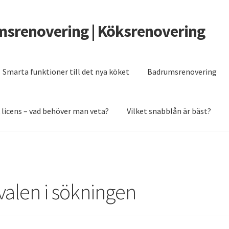
msrenovering | Köksrenovering
Smarta funktioner till det nya köket
Badrumsrenovering
 licens – vad behöver man veta?
Vilket snabblån är bäst?
er man veta?
Grunden till ett badrum som håller
Renovera köket 2
alen i sökningen