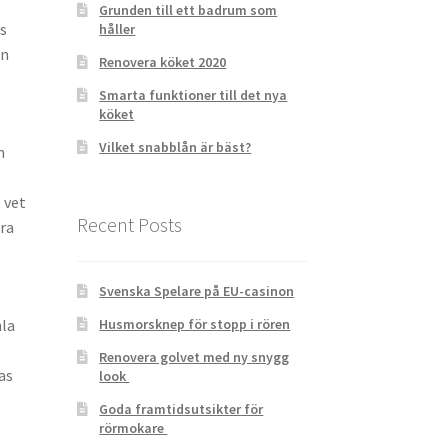
Grunden till ett badrum som
rs
håller
en
Renovera köket 2020
Smarta funktioner till det nya
köket
Vilket snabblån är bäst?
n
 vet
Recent Posts
ara
Svenska Spelare på EU-casinon
mla
Husmorsknep för stopp i rören
Renovera golvet med ny snygg
as
look
Goda framtidsutsikter för
rörmokare