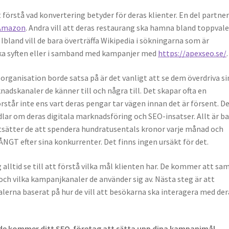
t fö
rstå vad konvertering betyder f
ö
r deras klienter. En del partne
Amazon
. Andra vill att deras restaurang ska hamna bland toppval
Ibland vill de bara ö
vertr
ä
ffa Wikipedia i s
ökningarna som
ä
r
a syften eller i samband med kampanjer med
https://apexseo.se/
.
 organisation borde satsa på är det vanligt att se dem överdriva si
knadskanaler de k
ä
nner till och n
å
gra till. Det skapar ofta en
ö
rst
å
r inte ens vart deras pengar tar v
ä
gen innan det
ä
r f
örsent. De
dlar om deras digitala marknadsföring och SEO-insatser. Allt
ä
r b
ts
ä
tter de att spendera hundratusentals kronor varje m
å
nad och
Å
NGT efter sina konkurrenter. Det finns ingen urs
äkt f
ö
r det.
alltid se till att fö
rstå
vilka m
å
l klienten har. De kommer att sa
och vilka kampanjkanaler de anv
änder sig av. Nästa steg ä
r att
alerna baserat p
å
hur de vill att besökarna ska interagera med der
erade kommer ditt SEO-företag att sätta upp dina kampanjmål.