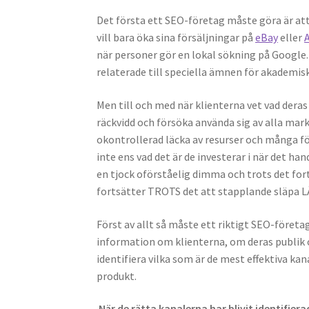
Det f
örsta ett SEO-företag m
å
ste g
ö
ra ä
r at
vill bara
öka sina fö
rsä
ljningar p
å
eBay
eller
n
är personer g
ö
r en lokal s
ö
kning på
Google. 
relaterade till speciella
ä
mnen för akademisk
Men till och med n
ä
r klienterna vet vad deras
r
ä
ckvidd och fö
rs
öka anv
ä
nda sig av alla mar
okontrollerad l
ä
cka av resurser och m
å
nga f
inte ens vad det
ä
r de investerar i n
ä
r det han
en tjock ofö
rst
å
elig dimma och trots det for
forts
ä
tter TROTS det att stapplande sl
ä
pa L
F
örst av allt s
å m
å
ste ett riktigt SEO-företag 
information om klienterna, om deras publik 
identifiera vilka som
ä
r de mest effektiva kan
produkt.
När de rätta kanalerna har blivit identifi