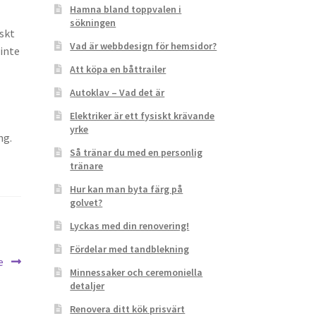
Hamna bland toppvalen i
sökningen
skt
Vad är webbdesign för hemsidor?
inte
Att köpa en båttrailer
Autoklav – Vad det är
Elektriker är ett fysiskt krävande
yrke
ng.
Så tränar du med en personlig
tränare
Hur kan man byta färg på
golvet?
Lyckas med din renovering!
Fördelar med tandblekning
re
Minnessaker och ceremoniella
detaljer
Renovera ditt kök prisvärt