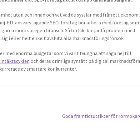
amhet utan och innan och vet vad de sysslar med fr
å
n ett ekonomi
nj. Ett ansvarstagande SEO-fö
retag b
ör arbeta med företag som 
ngarna inom sin egen bransch. S
å
fort de b
örjar f
å
problem med
 sig i eller helt enkelt avsluta alla marknadsfö
ringsf
ö
rs
ö
k.
nter med enorma budgetar som vi varit tvungna att s
ä
ga nej till
v
int
ä
ktscykler
, och deras orimliga syns
ä
tt p
å digital marknadsf
ö
ri
kurrerade av smartare konkurrenter.
Next
Goda framtidsutsikter för rörmoka
post: