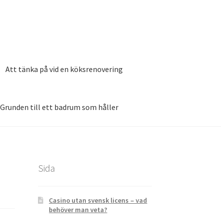
Att tänka på vid en köksrenovering
Grunden till ett badrum som håller
020
Smarta funktioner till det nya köket
Sida
Casino utan svensk licens – vad
behöver man veta?