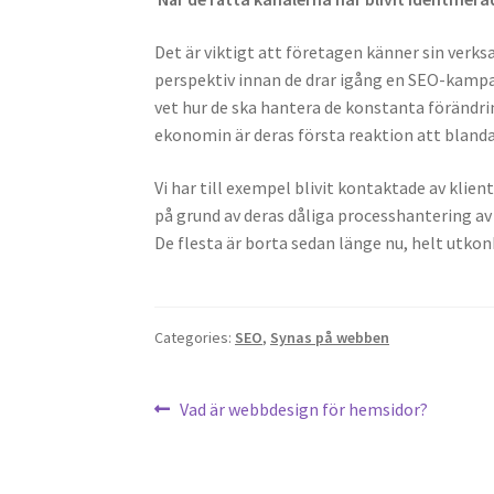
Det
ä
r viktigt att fö
retagen k
ä
nner sin verks
perspektiv innan de drar ig
å
ng en SEO-kampa
vet hur de ska hantera de konstanta fö
rä
ndri
ekonomin
ä
r deras första reaktion att blanda
Vi har till exempel blivit kontaktade av klie
p
å
grund av deras d
å
liga processhantering a
De flesta ä
r borta sedan l
änge nu, helt utkon
Categories:
SEO
,
Synas på webben
Post
Previous
Vad är webbdesign för hemsidor?
post:
navigation